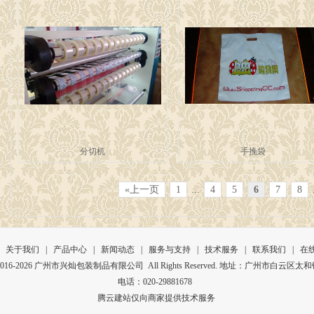
分切机
手挽袋
«上一页
1
...
4
5
6
7
8
|
关于我们
|
产品中心
|
新闻动态
|
服务与支持
|
技术服务
|
联系我们
|
在
2016-
2026
广州市兴灿包装制品有限公司 All Rights Reserved. 地址：广州市白云区
电话：020-29881678
腾云建站仅向商家提供技术服务