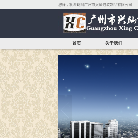
您好，欢迎访问广州市兴灿包装制品有限公司！
首页
关于我们