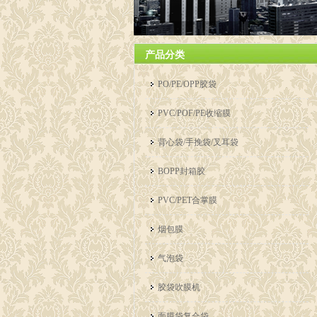
产品分类
PO/PE/OPP胶袋
PVC/POF/PE收缩膜
背心袋/手挽袋/叉耳袋
BOPP封箱胶
PVC/PET合掌膜
烟包膜
气泡袋
胶袋吹膜机
面膜袋复合袋