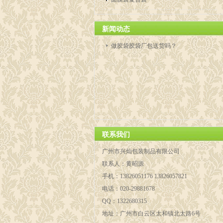
新闻动态
做胶袋胶袋厂包送货吗？
联系我们
广州市兴灿包装制品有限公司
联系人：黄昭源
手机：13826051176 13826057821
电话：020-29881678
QQ：1322680315
地址：广州市白云区太和镇北太路6号