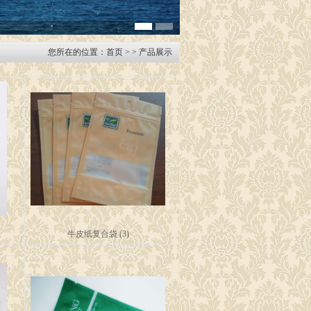
您所在的位置：
首页
> > 产品展示
牛皮纸复合袋 (3)