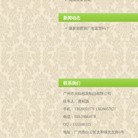
新闻动态
做胶袋胶袋厂包送货吗？
联系我们
广州市兴灿包装制品有限公司
联系人：黄昭源
手机：13826051176 13826057821
电话：020-29881678
QQ：1322680315
地址：广州市白云区太和镇北太路6号