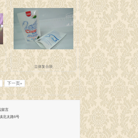
立体复合袋
下一页»
线留言
太和镇北太路6号