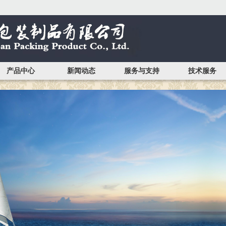
产品中心
新闻动态
服务与支持
技术服务