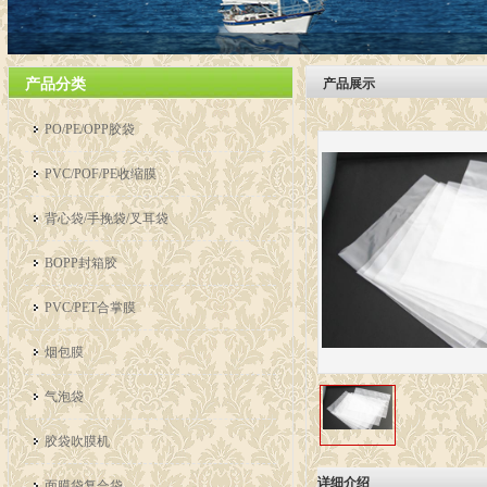
产品分类
产品展示
PO/PE/OPP胶袋
PVC/POF/PE收缩膜
背心袋/手挽袋/叉耳袋
BOPP封箱胶
PVC/PET合掌膜
烟包膜
气泡袋
胶袋吹膜机
详细介绍
面膜袋复合袋