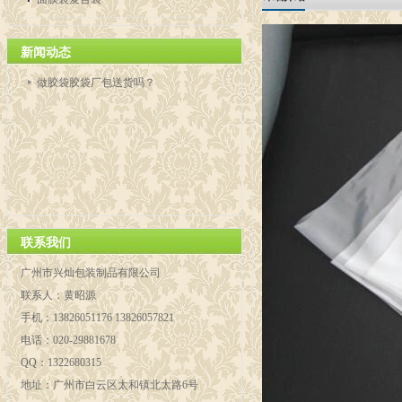
新闻动态
做胶袋胶袋厂包送货吗？
联系我们
广州市兴灿包装制品有限公司
联系人：黄昭源
手机：13826051176 13826057821
电话：020-29881678
QQ：1322680315
地址：广州市白云区太和镇北太路6号